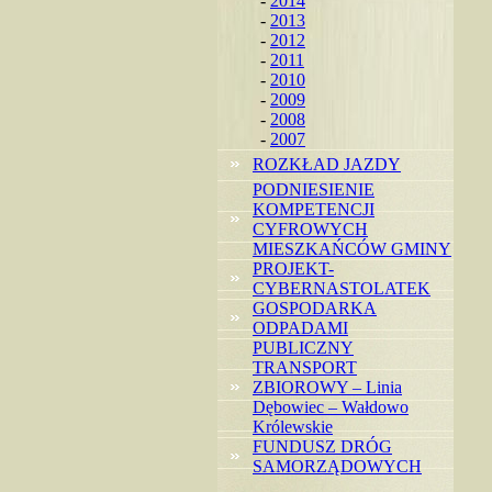
-
2014
-
2013
-
2012
-
2011
-
2010
-
2009
-
2008
-
2007
ROZKŁAD JAZDY
PODNIESIENIE
KOMPETENCJI
CYFROWYCH
MIESZKAŃCÓW GMINY
PROJEKT-
CYBERNASTOLATEK
GOSPODARKA
ODPADAMI
PUBLICZNY
TRANSPORT
ZBIOROWY – Linia
Dębowiec – Wałdowo
Królewskie
FUNDUSZ DRÓG
SAMORZĄDOWYCH