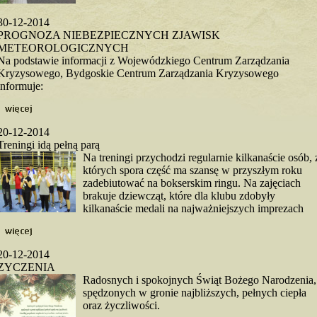
30-12-2014
PROGNOZA NIEBEZPIECZNYCH ZJAWISK
METEOROLOGICZNYCH
Na podstawie informacji z Wojewódzkiego Centrum Zarządzania
Kryzysowego, Bydgoskie Centrum Zarządzania Kryzysowego
informuje:
20-12-2014
Treningi idą pełną parą
Na treningi przychodzi regularnie kilkanaście osób, 
których spora część ma szansę w przyszłym roku
zadebiutować na bokserskim ringu. Na zajęciach
brakuje dziewcząt, które dla klubu zdobyły
kilkanaście medali na najważniejszych imprezach
20-12-2014
ZYCZENIA
Radosnych i spokojnych Świąt Bożego Narodzenia,
spędzonych w gronie najbliższych, pełnych ciepła
oraz życzliwości.