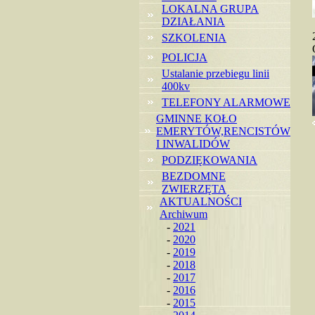
LOKALNA GRUPA
DZIAŁANIA
SZKOLENIA
POLICJA
Ustalanie przebiegu linii
400kv
TELEFONY ALARMOWE
GMINNE KOŁO
EMERYTÓW,RENCISTÓW
I INWALIDÓW
PODZIĘKOWANIA
BEZDOMNE
ZWIERZĘTA
AKTUALNOŚCI
Archiwum
-
2021
-
2020
-
2019
-
2018
-
2017
-
2016
-
2015