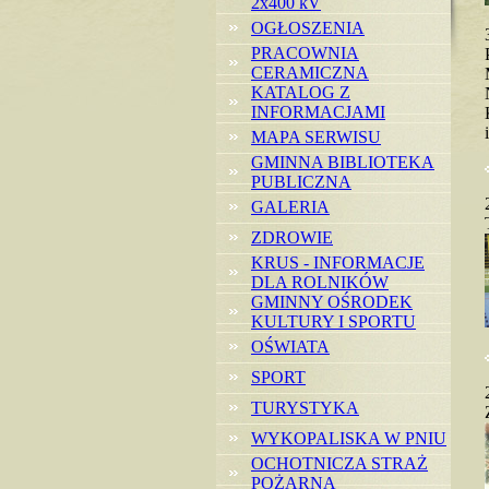
2x400 kV
OGŁOSZENIA
PRACOWNIA
CERAMICZNA
KATALOG Z
INFORMACJAMI
MAPA SERWISU
GMINNA BIBLIOTEKA
PUBLICZNA
GALERIA
ZDROWIE
KRUS - INFORMACJE
DLA ROLNIKÓW
GMINNY OŚRODEK
KULTURY I SPORTU
OŚWIATA
SPORT
TURYSTYKA
WYKOPALISKA W PNIU
OCHOTNICZA STRAŻ
POŻARNA