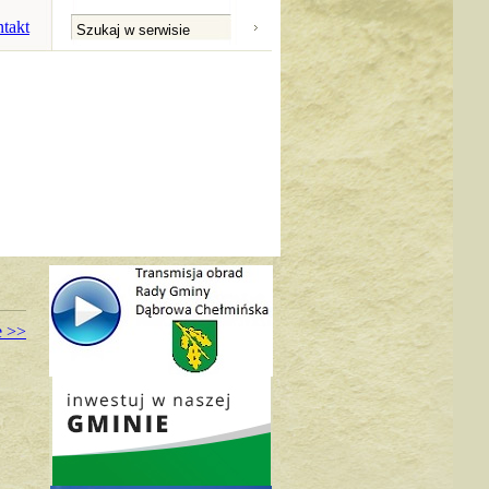
takt
e >>